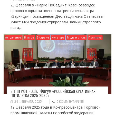
23 февраля в «Парке Победы» г. Краснозаводск
прошла открытая военно-патриотическая игра
«Зарница», посвященная Дню защитника Отечества!
Участники продемонстрировали навыки строевого
шага,...
Актуальное
В мире
В стране
Культура
Мода и стиль
Политика
В ТПП РФ ПРОШЁЛ ФОРУМ «РОССИЙСКАЯ КРЕАТИВНАЯ
ПЯТИЛЕТКА 2025-2030»
24 ФЕВРАЛЯ, 2025
0 КОММЕНТАРИЕВ
19 февраля 2025 года в Конгресс-центре Торгово-
промышленной Палаты Российской Федерации