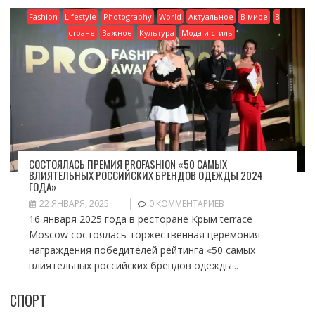
Fashion
Lifestyle
Photography
World
Актуальное
В мире
В
стране
Важное
Культура
Мода и стиль
СОСТОЯЛАСЬ ПРЕМИЯ PROFASHION «50 САМЫХ
ВЛИЯТЕЛЬНЫХ РОССИЙСКИХ БРЕНДОВ ОДЕЖДЫ 2024
ГОДА»
22 ЯНВАРЯ, 2025
0 КОММЕНТАРИЕВ
16 января 2025 года в ресторане Крым terrace
Moscow состоялась торжественная церемония
награждения победителей рейтинга «50 самых
влиятельных российских брендов одежды...
СПОРТ