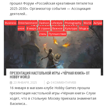
прошел Форум «Российская креативная пятилетка
2025-2030». Организатор события — Ассоциация
деятелей...
Business
Entertainment
Fashion
Lifestyle
Photography
World
Актуал
ьное
В мире
В стране
Важное
Культура
Мода и
стиль
Путешествия
ПРЕЗЕНТАЦИЯ НАСТОЛЬНОЙ ИГРЫ «ЧЁРНАЯ КНИГА» ОТ
HOBBY WORLD
23 ЯНВАРЯ, 2025
0 КОММЕНТАРИЕВ
16 января в магазин-клубе Hobby Games прошла
презентация настольной игры «Чёрная книга» Слухи
ходят, что в стольную Москву приехала знаменитая
Василиса...