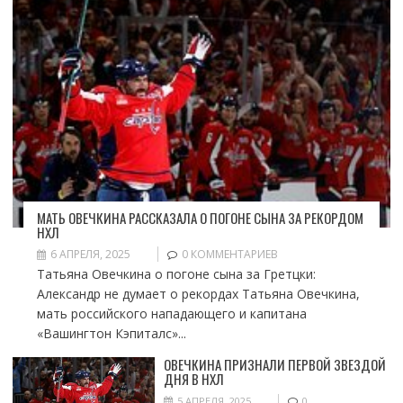
МАТЬ ОВЕЧКИНА РАССКАЗАЛА О ПОГОНЕ СЫНА ЗА РЕКОРДОМ
НХЛ
6 АПРЕЛЯ, 2025
0 КОММЕНТАРИЕВ
Татьяна Овечкина о погоне сына за Гретцки:
Александр не думает о рекордах Татьяна Овечкина,
мать российского нападающего и капитана
«Вашингтон Кэпиталс»...
ОВЕЧКИНА ПРИЗНАЛИ ПЕРВОЙ ЗВЕЗДОЙ
ДНЯ В НХЛ
5 АПРЕЛЯ, 2025
0