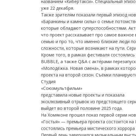
названием «Кибертакси». Специальный эпизо
уже 22 декабря.
Также зрителям показали первый эпизод но
«Баранкины и камни силы» о семье потомств
которые обладают суперспособностями. Акт
что проект рассказывает про самое важное
семью и про то, что именно близкие люди 
сложности, которые возникают на пути. Сери
Кроме того, в рамках фестиваля состоялись
BUBBLE, а также Q&A с актёрами перезапус
«Молодёжка. Новая смена», в рамках котор
проекта на второй сезон. Съёмки планируют
Студия
«Союзмультфильм»
представила новые проекты и показала
эксклюзивный отрывок из предстоящего сер
выйдет во второй половине 2025 года.
На Хомяконе прошел показ первой серии но
«Гостья» — премьера проекта состоится на 
состоялись премьера мистического хоррора 
Первый день завершился музыкальным высту