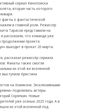
ктивный сериал Кинопоиска
олёта, вторая часть которого
января.
е факты о фантастической
нажем в главной роли. Режиссёр
кита Тарасов представили на
и рассказали, что команда уже
 в продолжении проекта
н» выходит в прокат 20 марта.
ся, рассказал режиссёр сериала
лов. Фанаты также смогли
фильма из этой же вселенной
е выступили Кристина
ектов на Хомяконе. Эксклюзивными
ревни» поделились актёры
игорий Скряпкин. Новые
рителей уже осенью 2025 года. А в
ешла из этой вселенной под