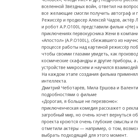
вселенной Звёздных войн, ответил на вопро
все желающие смогли получить автограф и п
Режиссёр и продюсер Алексей Чадов, актёр 
и робот A.P.O100L представили фильм «(Не) 
приключениях первокурсника Жени в компан
«Апостол» (A.P.O100L), сбежавшего из научн
процессе работы над картиной режиссёр поб
чтобы своими глазами увидеть, как производ
космические скафандры и другие приборы, а
устройстве микросхем и научился взаимоде
На каждом этапе создания фильма применял
интеллекта.
Дмитрий Чеботарёв, Мила Ершова и Валенти
подробностями о фильме
«Дорогая, я больше не перезвоню»:
приключенческая комедия расскажет о рекл
загробный мир, но очень хочет вернуться о
проекта кроются очень глубокие смыслы и 
отметили актёры — например, о том, возмож
выбрать подходящий для этого момент.