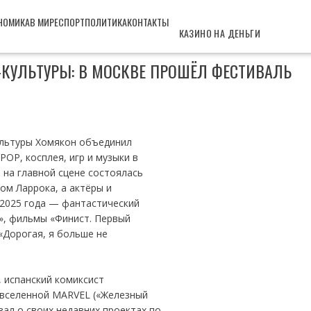
НОМИКА
В МИРЕ
СПОРТ
ПОЛИТИКА
КОНТАКТЫ
КАЗИНО НА ДЕНЬГИ
-КУЛЬТУРЫ: В МОСКВЕ ПРОШЁЛ ФЕСТИВАЛЬ
льтуры Хомякон объединил
POP, косплея, игр и музыки в
 на главной сцене состоялась
ом Ларрока, а актёры и
2025 года — фантастический
», фильмы «Финист. Первый
 «Дорогая, я больше не
 испанский комиксист
 вселенной MARVEL («Железный
зал о своих недавних проектах по