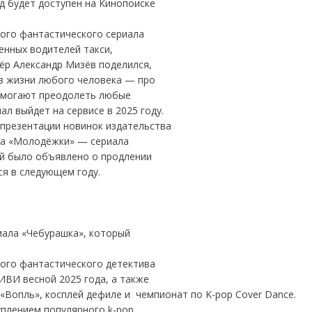
д будет доступен на Кинопоиске
вого фантастического сериала
енных водителей такси,
ёр Александр Мизёв поделился,
 в жизни любого человека — про
помогают преодолеть любые
ал выйдет на сервисе в 2025 году.
 презентации новинок издательства
ка «Молодёжки» — сериала
ой было объявлено о продлении
ся в следующем году.
иала «Чебурашка», который
вого фантастического детектива
ИВИ весной 2025 года, а также
«Вопль», косплей дефиле и чемпионат по K-pop Сover Dance.
плением популярного k-pop