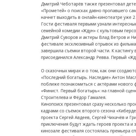
Дмитрий Чеботарёв также презентовал дете
«Прометей» о поисках давно пропавшего сам
начнет выходить в онлайн-кинотеатре уже 2 
Гости фестиваля первыми узнали интересны
семейной комедии «Ждун» с культовым персо
Дмитрий Суворов и актеры Влад Ветров и Ни
фестивале эксклюзивный отрывок из фильма 
завершила съёмки второй части. К кастингу
присоединился Александр Ревва. Первый «Жду
О сказочных мирах и о том, как они создают
«Последний богатырь. Наследие» Антон Мас
поближе познакомиться с актёрами нового 
«Финист. Первый богатырь»: на главной сцен
Строителева и Фёдор Гамалея.
Кинопоиск презентовал сразу несколько про
кадрами со съёмок второго сезона «Киберде
проекта Сергей Авдеев, Сергей Чихачёв и Гр
приключения будут ждать героев проекта и з
кинозале фестиваля состоялась премьера сп