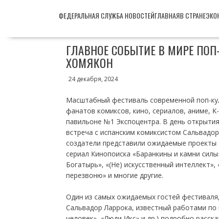
Перейти
ФЕДЕРАЛЬНАЯ СЛУЖБА НОВОСТЕЙ
ГЛАВНАЯ
В СТРАНЕ
ЭКО
к
содержимому
ГЛАВНОЕ СОБЫТИЕ В МИРЕ ПОП
ХОМЯКОН
24 декабря, 2024
Масштабный фестиваль современной поп-ку
фанатов комиксов, кино, сериалов, аниме, K-
павильоне №1 Экспоцентра. В день открытия
встреча с испанским комиксистом Сальвадор
создатели представили ожидаемые проекты 
сериал Кинопоиска «Баранкины и камни силы
Богатырь», «(Не) искусственный интеллект»,
перезвоню» и многие другие.
Один из самых ожидаемых гостей фестиваля,
Сальвадор Ларрока, известный работами по
человек», «Люди Икс» и др.) подробно расска