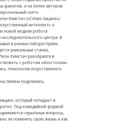
сы фанатов, а на Аллее авторов
ерсональный скетч.
Леон Кемстач («Слово пацана»)
искусственный интеллект» о
ии новой модели робота
о-исследовательского центра. В
ывал в разных лабораториях,
ятся уникальные станки,
 Леон Кемстач разобрался в
йствовать с роботом «Апостолом».
ись технологии искусственного
на Ляпина поделились
амщике, который попадает в
братно. Под комедийной формой
поднимаются серьёзные вопросы,
но ли поменять свою жизнь и как