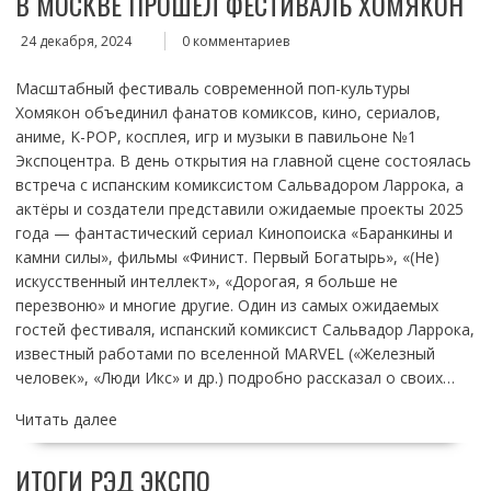
В МОСКВЕ ПРОШЁЛ ФЕСТИВАЛЬ ХОМЯКОН
24 декабря, 2024
0 комментариев
Масштабный фестиваль современной поп-культуры
Хомякон объединил фанатов комиксов, кино, сериалов,
аниме, K-POP, косплея, игр и музыки в павильоне №1
Экспоцентра. В день открытия на главной сцене состоялась
встреча с испанским комиксистом Сальвадором Ларрока, а
актёры и создатели представили ожидаемые проекты 2025
года — фантастический сериал Кинопоиска «Баранкины и
камни силы», фильмы «Финист. Первый Богатырь», «(Не)
искусственный интеллект», «Дорогая, я больше не
перезвоню» и многие другие. Один из самых ожидаемых
гостей фестиваля, испанский комиксист Сальвадор Ларрока,
известный работами по вселенной MARVEL («Железный
человек», «Люди Икс» и др.) подробно рассказал о своих…
Читать далее
ИТОГИ РЭД ЭКСПО