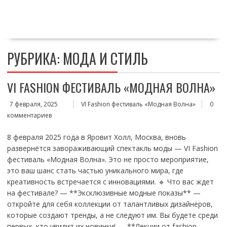
Перейти
к
содержимому
РУБРИКА:
МОДА И СТИЛЬ
VI FASHION ФЕСТИВАЛЬ «МОДНАЯ ВОЛНА»
7 февраля, 2025
VI Fashion фестиваль «Модная Волна»
0
комментариев
8 февраля 2025 года в Яровит Холл, Москва, вновь
развернётся завораживающий спектакль моды — VI Fashion
фестиваль «Модная Волна». Это не просто мероприятие,
это ваш шанс стать частью уникального мира, где
креативность встречается с инновациями. 🔹 Что вас ждет
на фестивале? — **Эксклюзивные модные показы** —
откройте для себя коллекции от талантливых дизайнеров,
которые создают тренды, а не следуют им. Вы будете среди
первых, кто увидит их новинки! — **Лекции от fashion-