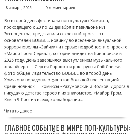
8 января, 2025
0 комментариев
Во второй день фестиваля поп-культуры Хомякон,
проходящего с 20 по 22 декабря в павильоне №1
Экспоцентра, представили секретный проект от
основателей BUBBLE, новинку во вселенной визуальной
хоррор-новеллы «Зайчик» и первые подробности о проекте
«Майор Гром: Сериал», который выйдет на Кинопоиске в
2025 году. День завершился выступлением музыкального
хедлайнера — Сергея Горошко и рок-группы Chili Сheese.
фото общее Издательство BUBBLE во второй день
Хомякона порадовало фанатов большой презентацией.
Среди новинок — комиксы «Разумовский и Волков. Дорога в
никуда» о детстве героев и их знакомстве, «Майор Гром.
Книга 9 Против всех», коллаборация…
Читать далее
ГЛАВНОЕ СОБЫТИЕ В МИРЕ ПОП-КУЛЬТУРЫ: