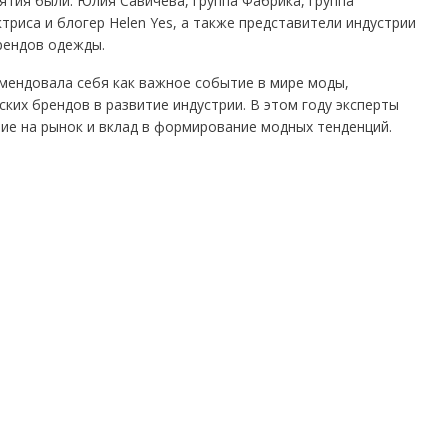
ятия были: Юлия Савичева, группа Фабрика, группа
триса и блогер Helen Yes, а также представители индустрии
брендов одежды.
мендовала себя как важное событие в мире моды,
ких брендов в развитие индустрии. В этом году эксперты
ние на рынок и вклад в формирование модных тенденций.