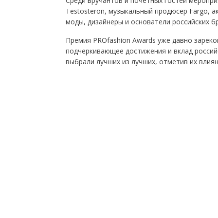
Среди вручантов и почетных гостей меропри
Testosteron, музыкальный продюсер Fargo, ак
моды, дизайнеры и основатели российских 
Премия PROfashion Awards уже давно зареко
подчеркивающее достижения и вклад российс
выбрали лучших из лучших, отметив их влия